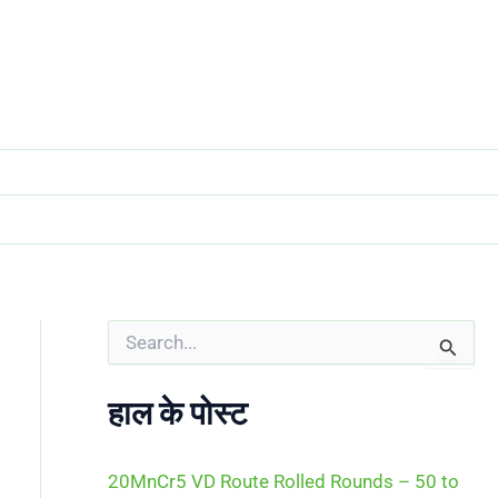
S
e
a
r
हाल के पोस्ट
c
h
f
20MnCr5 VD Route Rolled Rounds – 50 to
o