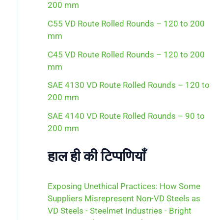
200 mm
r
:
C55 VD Route Rolled Rounds – 120 to 200
mm
C45 VD Route Rolled Rounds – 120 to 200
mm
SAE 4130 VD Route Rolled Rounds – 120 to
200 mm
SAE 4140 VD Route Rolled Rounds – 90 to
200 mm
हाल ही की टिप्पणियाँ
Exposing Unethical Practices: How Some
Suppliers Misrepresent Non-VD Steels as
VD Steels - Steelmet Industries - Bright