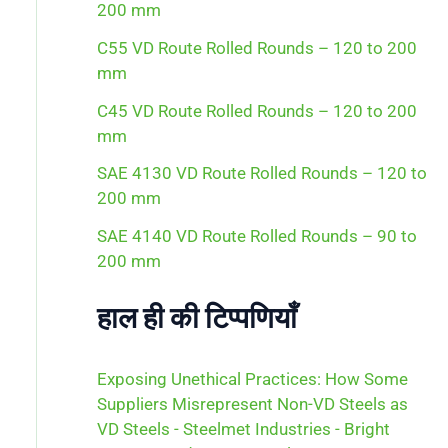
200 mm
r
:
C55 VD Route Rolled Rounds – 120 to 200
mm
C45 VD Route Rolled Rounds – 120 to 200
mm
SAE 4130 VD Route Rolled Rounds – 120 to
200 mm
SAE 4140 VD Route Rolled Rounds – 90 to
200 mm
हाल ही की टिप्पणियाँ
Exposing Unethical Practices: How Some
Suppliers Misrepresent Non-VD Steels as
VD Steels - Steelmet Industries - Bright