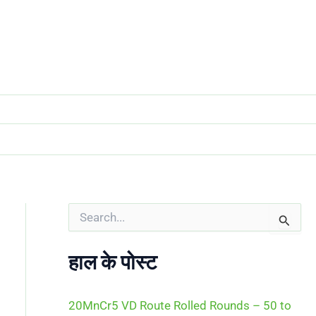
S
e
a
r
हाल के पोस्ट
c
h
f
20MnCr5 VD Route Rolled Rounds – 50 to
o