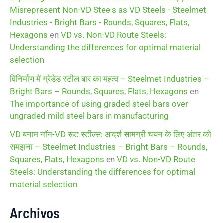
Misrepresent Non-VD Steels as VD Steels - Steelmet
Industries - Bright Bars - Rounds, Squares, Flats,
Hexagons
en
VD vs. Non-VD Route Steels:
Understanding the differences for optimal material
selection
विनिर्माण में ग्रेडेड स्टील बार का महत्व – Steelmet Industries –
Bright Bars – Rounds, Squares, Flats, Hexagons
en
The importance of using graded steel bars over
ungraded mild steel bars in manufacturing
VD बनाम नॉन-VD रूट स्टील्स: आदर्श सामग्री चयन के लिए अंतर को
समझना – Steelmet Industries – Bright Bars – Rounds,
Squares, Flats, Hexagons
en
VD vs. Non-VD Route
Steels: Understanding the differences for optimal
material selection
Archivos