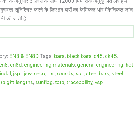
ानकों के अनुसार टॉलरेंस के साथ 12000 मिमी तक अनुकूलित लंबाई में
ुणवत्ता सुनिश्चित करने के लिए इन बारों का केमिकल और मैकेनिकल जांच
 भी की जाती है।
ory:
EN8 & EN8D
Tags:
bars
,
black bars
,
c45
,
ck45
,
en8
,
en8d
,
engineering materials
,
general engineering
,
hot
jindal
,
jspl
,
jsw
,
neco
,
rinl
,
rounds
,
sail
,
steel bars
,
steel
traight lengths
,
sunflag
,
tata
,
traceability
,
vsp