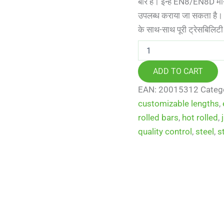
बार हैं। इन्हें EN8/EN8D म
उपलब्ध कराया जा सकता है। ग
के साथ-साथ पूरी ट्रेसबिलिटी
EN8/EN8D
ब्लैक
राउंड
ADD TO CART
बार्स,
डायमीटर
EAN:
20015312
Categ
26
customizable lengths
,
मिमी
quantity
rolled bars
,
hot rolled
,
quality control
,
steel
,
s